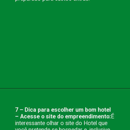
Opening
https://www.blog.nacionalinn.com.br/10-dicas-para-escolher-um-bom-hotel/
7 – Dica para escolher um bom hotel
– Acesse o site do empreendimento:
É
interessante olhar o site do Hotel que
você pretende se hospedar e, inclusive,