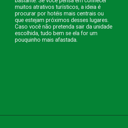
bastante. Se você pensa em conhecer
muitos atrativos turísticos, a ideia é
procurar por hotéis mais centrais ou
que estejam próximos desses lugares.
Caso você não pretenda sair da unidade
escolhida, tudo bem se ela for um
pouquinho mais afastada.
Opening
https://www.blog.nacionalinn.com.br/10-dicas-para-escolher-um-bom-hotel/