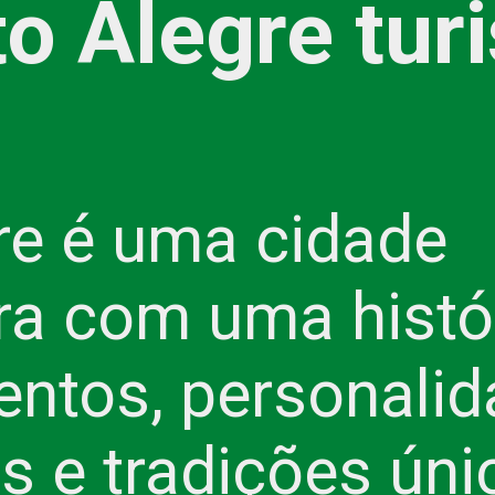
to Alegre tur
re é uma cidade
a com uma histór
ntos, personali
s e tradições úni