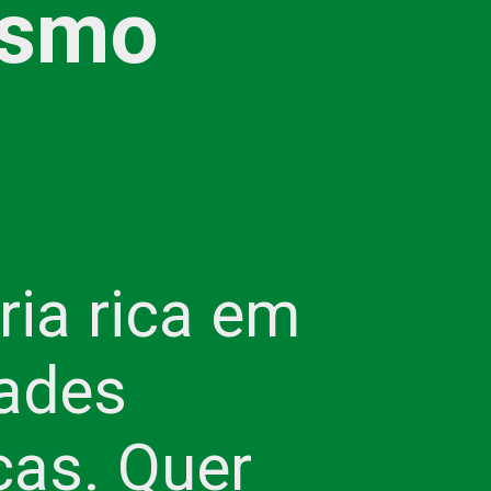
ismo
ia rica em
dades
cas. Quer