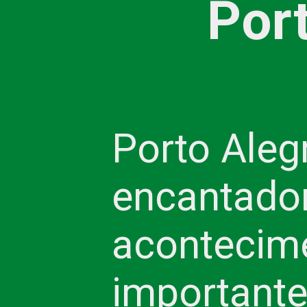
Por
Porto Aleg
encantador
acontecime
importante