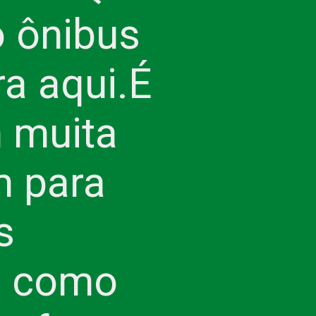
o ônibus
a aqui.
É
 muita
m para
s
na como