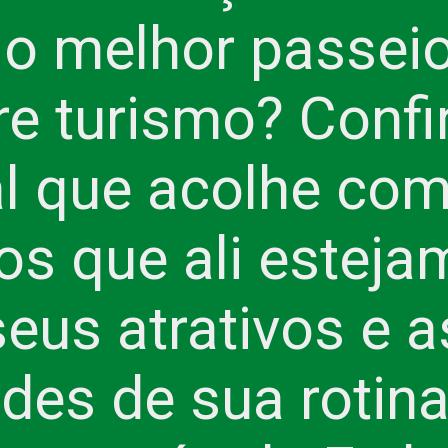
 o melhor passei
re turismo? Confir
l que acolhe com
dos que ali esteja
seus atrativos e a
ades de sua roti