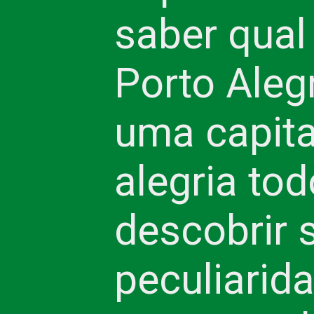
saber qual
Porto Aleg
uma capita
alegria to
descobrir 
peculiarid