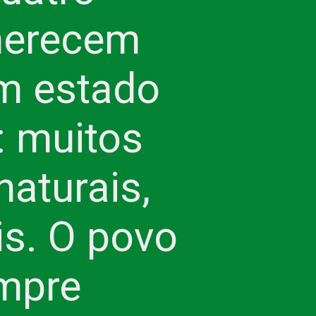
merecem
um estado
: muitos
naturais,
ais. O povo
empre