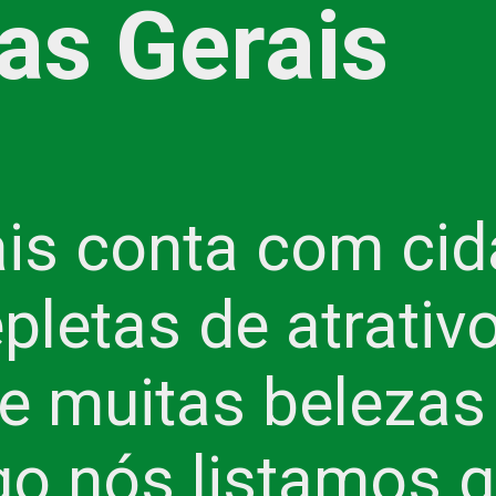
as Gerais
is conta com ci
repletas de atrativ
 e muitas belezas
go nós listamos q