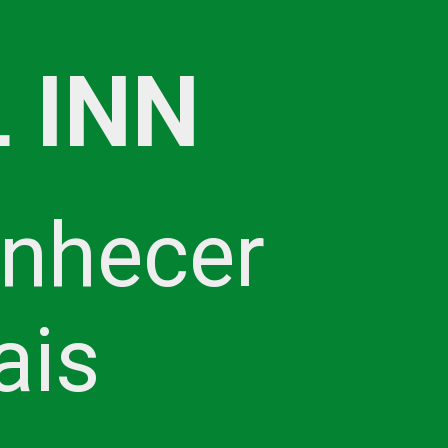
 INN
onhecer
ais