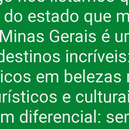
s do estado que 
Minas Gerais é 
destinos incríveis
ricos em belezas 
urísticos e cultur
um diferencial: s