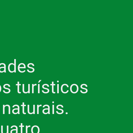
dades
os turísticos
 naturais.
uatro