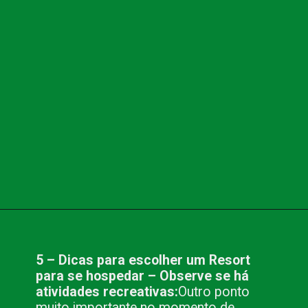
Opening
https://www.blog.nacionalinn.com.br/5-dicas-para-escolher-um-resort-para-se-hospedar/
5 – Dicas para escolher um Resort
para se hospedar – Observe se há
atividades recreativas:
Outro ponto
muito importante no momento de