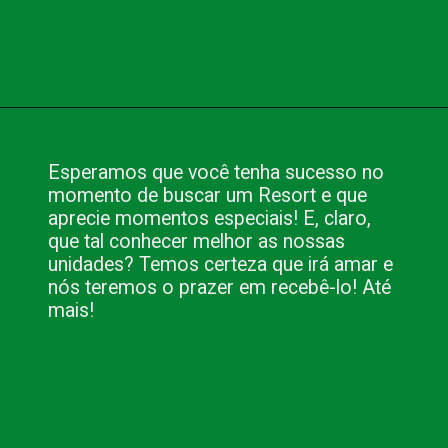
Opening
https://www.blog.nacionalinn.com.br/5-dicas-para-escolher-um-resort-para-se-hospedar/
Esperamos que você tenha sucesso no
momento de buscar um Resort e que
aprecie momentos especiais! E, claro,
que tal conhecer melhor as nossas
unidades? Temos certeza que irá amar e
nós teremos o prazer em recebê-lo! Até
mais!