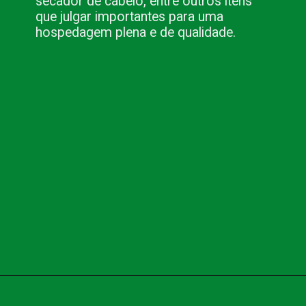
secador de cabelo, entre outros itens
que julgar importantes para uma
hospedagem plena e de qualidade.
Opening
https://www.blog.nacionalinn.com.br/5-dicas-para-escolher-um-resort-para-se-hospedar/