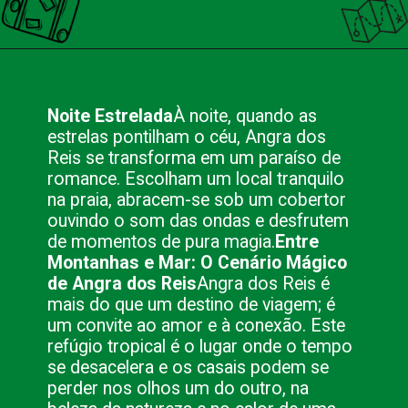
Opening
https://nacionalinnviagens.com.br/angra-dos-reis-o-destino-certo-para-casais-apaixonados/
Noite Estrelada
À noite, quando as
estrelas pontilham o céu, Angra dos
Reis se transforma em um paraíso de
romance. Escolham um local tranquilo
na praia, abracem-se sob um cobertor
ouvindo o som das ondas e desfrutem
de momentos de pura magia.
Entre
Montanhas e Mar: O Cenário Mágico
de Angra dos Reis
Angra dos Reis é
mais do que um destino de viagem; é
um convite ao amor e à conexão. Este
refúgio tropical é o lugar onde o tempo
se desacelera e os casais podem se
perder nos olhos um do outro, na