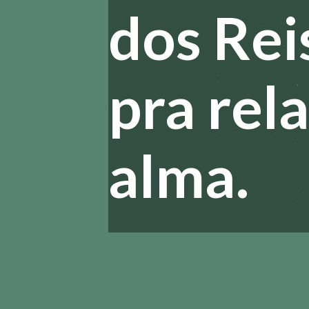
dos Reis
pra rel
alma.