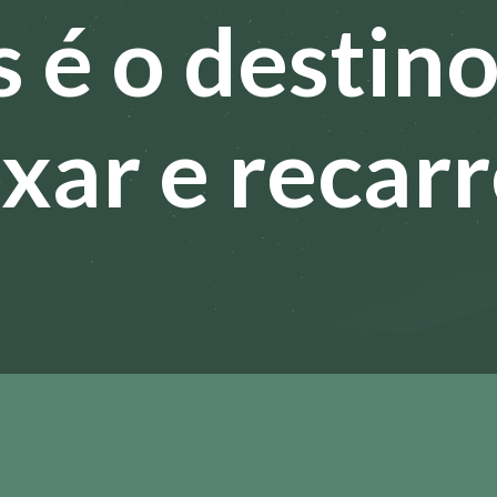
 é o destino
axar e recar