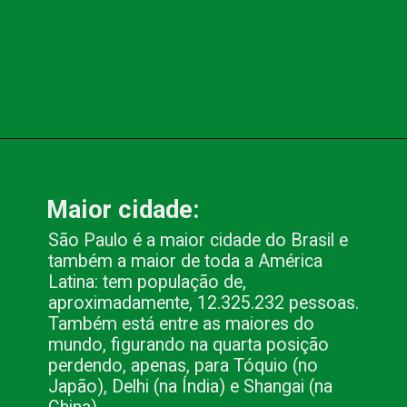
Opening
https://www.blog.nacionalinn.com.br/apaixonante-gigantesca-e-plural-sao-paulo-e-tudo-isso-e-muito-mais/
Maior cidade:
São Paulo é a maior cidade do Brasil e 
também a maior de toda a América 
Latina: tem população de, 
aproximadamente, 12.325.232 pessoas. 
Também está entre as maiores do 
mundo, figurando na quarta posição 
perdendo, apenas, para Tóquio (no 
Japão), Delhi (na Índia) e Shangai (na 