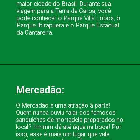
maior cidade do Brasil. Durante sua 
viagem para a Terra da Garoa, você 
pode conhecer o Parque Villa Lobos, o 
Parque Ibirapuera e o Parque Estadual 
da Cantareira.
Opening
https://www.blog.nacionalinn.com.br/apaixonante-gigantesca-e-plural-sao-paulo-e-tudo-isso-e-muito-mais/
Mercadão:
O Mercadão é uma atração à parte! 
Quem nunca ouviu falar dos famosos 
sanduíches de mortadela preparados no 
local? Hmmm dá até água na boca! Por 
isso, esse é mais um lugar que vale 