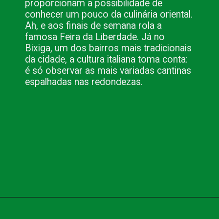
proporcionam a possibilidade de 
conhecer um pouco da culinária oriental. 
Ah, e aos finais de semana rola a 
famosa Feira da Liberdade. Já no 
Bixiga, um dos bairros mais tradicionais 
da cidade, a cultura italiana toma conta: 
é só observar as mais variadas cantinas 
espalhadas nas redondezas. 
Opening
https://www.blog.nacionalinn.com.br/apaixonante-gigantesca-e-plural-sao-paulo-e-tudo-isso-e-muito-mais/