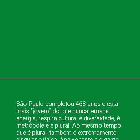
Opening
https://www.blog.nacionalinn.com.br/apaixonante-gigantesca-e-plural-sao-paulo-e-tudo-isso-e-muito-mais/
São Paulo completou 468 anos e está 
mais “jovem” do que nunca: emana 
energia, respira cultura, é diversidade, é 
metrópole e é plural. Ao mesmo tempo 
que é plural, também é extremamente 
singular e única. Apaixonante e gigante: 