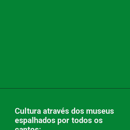
Opening
https://www.blog.nacionalinn.com.br/apaixonante-gigantesca-e-plural-sao-paulo-e-tudo-isso-e-muito-mais/
Cultura através dos museus 
espalhados por todos os 
cantos: