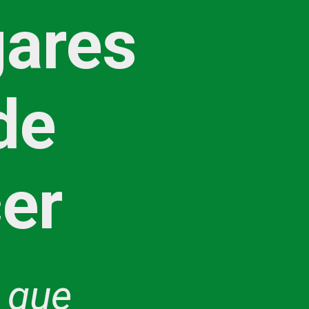
gares
de
er
s que