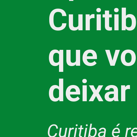
Curiti
que vo
deixar
Curitiba é r