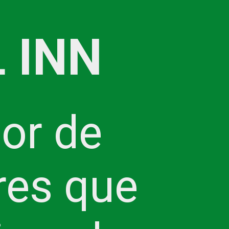
 INN
or de
ares que