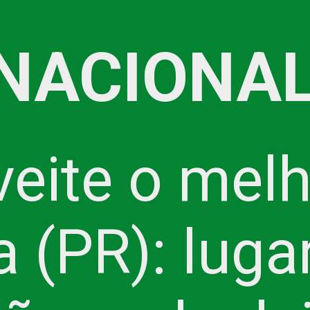
NACIONAL
eite o melh
a (PR): lug