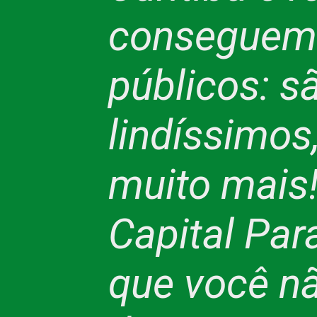
conseguem 
públicos: s
lindíssimos
muito mais!
Capital Par
que você n