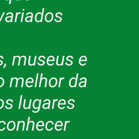
variados
s, museus e
o melhor da
os lugares
 conhecer