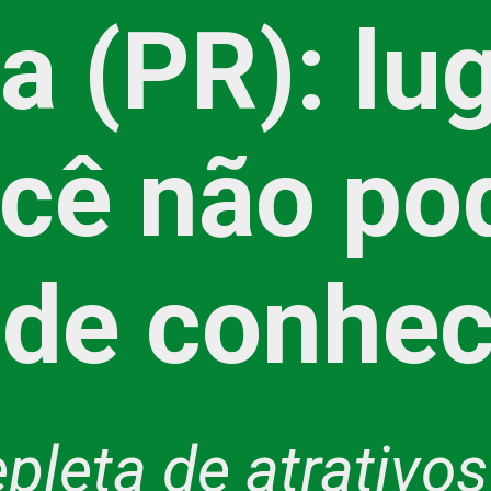
ba (PR): lu
cê não po
 de conhec
epleta de atrativo