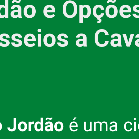
dão e Opçõe
sseios a Cav
 Jordão
é uma c