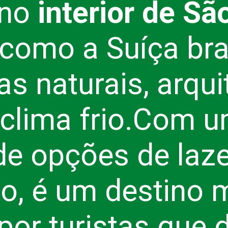
 no
interior de Sã
como a Suíça bras
s naturais, arqui
clima frio.
Com u
de opções de laze
o, é um destino 
por turistas que