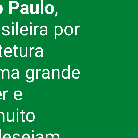
o Paulo
,
ileira por
tetura
ma grande
r e
muito
 desejam