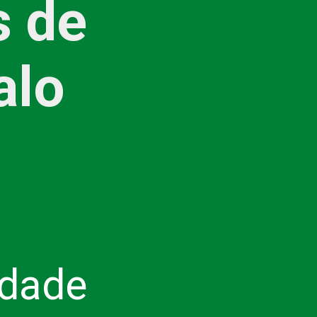
s de
alo
idade