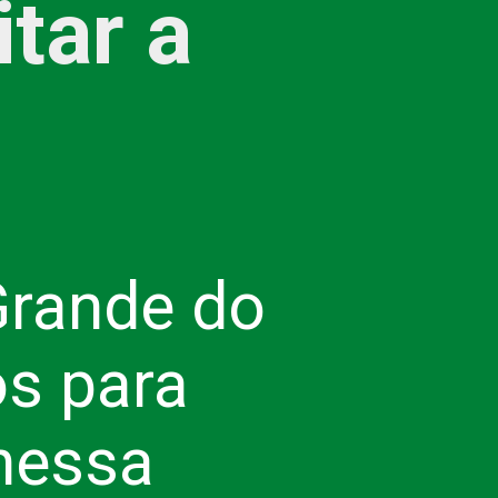
tar a
Grande do
os para
nessa