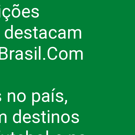
ições
se destacam
Brasil.
Com
 no país,
m destinos