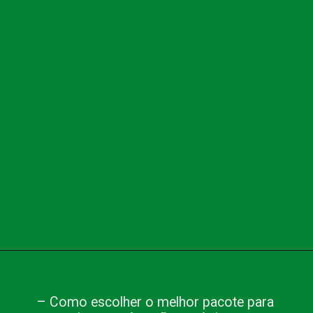
Opening
https://www.blog.nacionalinn.com.br/passeio-em-sao-jose-dos-campos/
– Como escolher o melhor pacote para 