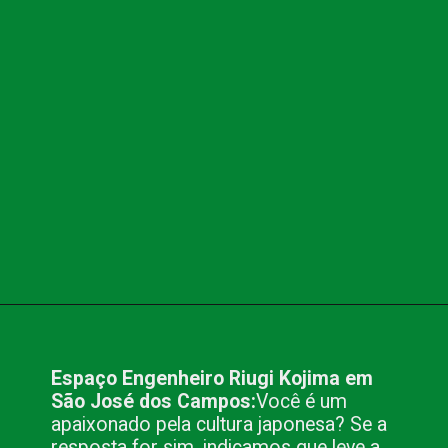
Opening
https://www.blog.nacionalinn.com.br/passeio-em-sao-jose-dos-campos/
Espaço Engenheiro Riugi Kojima em 
São José dos Campos:
Você é um 
apaixonado pela cultura japonesa? Se a 
resposta for sim, indicamos que leve a 