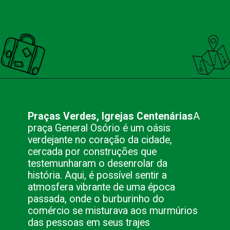
Opening
https://nacionalinnviagens.com.br/cores-do-passado-uma-viagem-no-tempo-pelo-centro-historico-de-angra-dos-reis/
Praças Verdes, Igrejas Centenárias
A
praça General Osório é um oásis
verdejante no coração da cidade,
cercada por construções que
testemunharam o desenrolar da
história. Aqui, é possível sentir a
atmosfera vibrante de uma época
passada, onde o burburinho do
comércio se misturava aos murmúrios
das pessoas em seus trajes