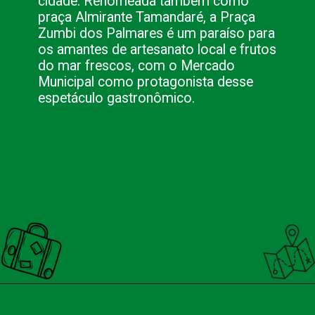
cidade. Renomeada também como
praça Almirante Tamandaré, a Praça
Zumbi dos Palmares é um paraíso para
os amantes de artesanato local e frutos
do mar frescos, com o Mercado
Municipal como protagonista desse
espetáculo gastronômico.
Opening
https://nacionalinnviagens.com.br/cores-do-passado-uma-viagem-no-tempo-pelo-centro-historico-de-angra-dos-reis/