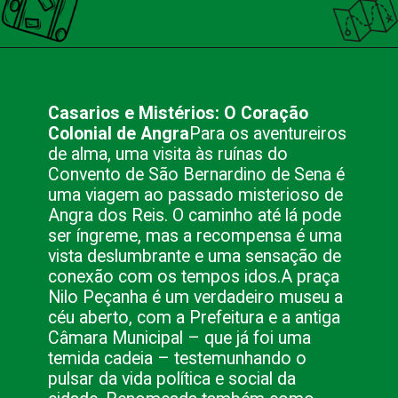
Opening
https://nacionalinnviagens.com.br/cores-do-passado-uma-viagem-no-tempo-pelo-centro-historico-de-angra-dos-reis/
Casarios e Mistérios: O Coração
Colonial de Angra
Para os aventureiros
de alma, uma visita às ruínas do
Convento de São Bernardino de Sena é
uma viagem ao passado misterioso de
Angra dos Reis. O caminho até lá pode
ser íngreme, mas a recompensa é uma
vista deslumbrante e uma sensação de
conexão com os tempos idos.
A praça
Nilo Peçanha é um verdadeiro museu a
céu aberto, com a Prefeitura e a antiga
Câmara Municipal – que já foi uma
temida cadeia – testemunhando o
pulsar da vida política e social da