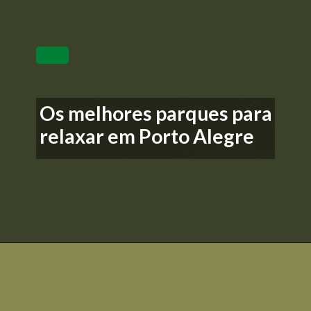
Os melhores parques para
relaxar em Porto Alegre