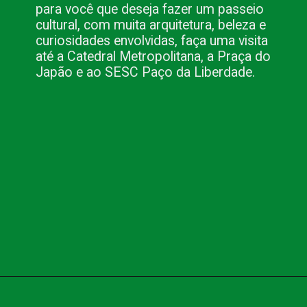
para você que deseja fazer um passeio 
cultural, com muita arquitetura, beleza e 
curiosidades envolvidas, faça uma visita 
até a Catedral Metropolitana, a Praça do 
Japão e ao SESC Paço da Liberdade.
Opening
https://www.blog.nacionalinn.com.br/conheca-os-hoteis-em-curitiba-da-nacional-inn-hoteis/