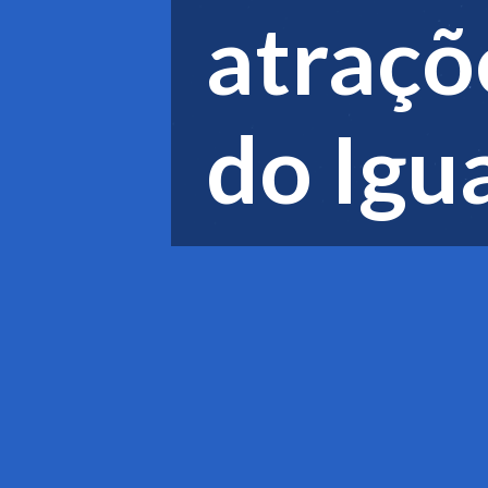
atraçõ
do Igu