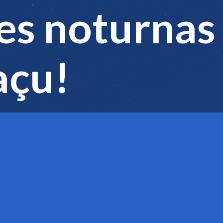
es noturnas
açu!