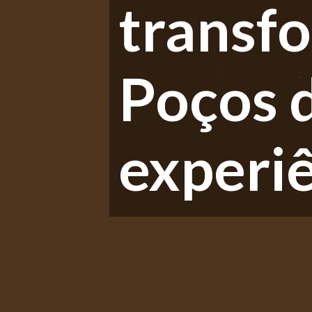
transf
Poços 
experiê