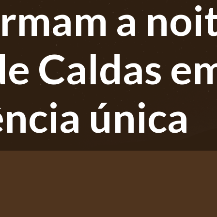
ormam a noi
de Caldas e
ncia única