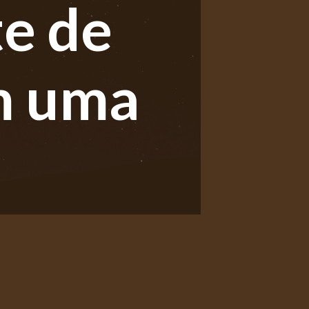
te de
m uma