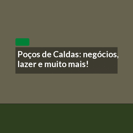
Poços de Caldas: negócios,
lazer e muito mais!