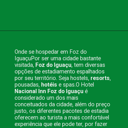
Opening
https://www.blog.nacionalinn.com.br/foz-do-iguacu-brasil-por-que-visitar-este-paraiso/
Onde se hospedar em Foz do
Iguaçu
Por ser uma cidade bastante
visitada,
Foz do Iguaçu
, tem diversas
opções de estadiamento espalhados
por seu território. Seja hostels,
resorts
,
pousadas,
hotéis
e spas.
O Hotel
Nacional Inn Foz do Iguaçu
é
considerado um dos mais
conceituados da cidade, além do preço
justo, os diferentes pacotes de estadia
oferecem ao turista a mais confortável
experiência que ele pode ter, por fazer