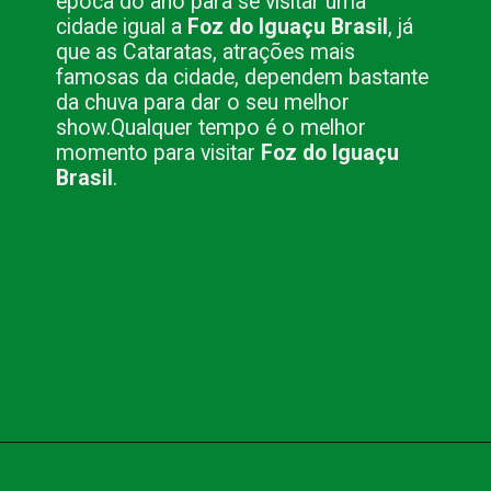
época do ano para se visitar uma
cidade igual a
Foz do Iguaçu Brasil
, já
que as Cataratas, atrações mais
famosas da cidade, dependem bastante
da chuva para dar o seu melhor
show.
Qualquer tempo é o melhor
momento para visitar
Foz do Iguaçu
Brasil
.
Opening
https://www.blog.nacionalinn.com.br/foz-do-iguacu-brasil-por-que-visitar-este-paraiso/