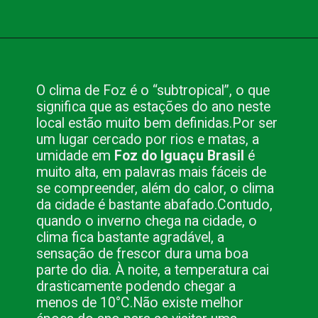
Opening
https://www.blog.nacionalinn.com.br/foz-do-iguacu-brasil-por-que-visitar-este-paraiso/
O clima de Foz é o “subtropical”, o que
significa que as estações do ano neste
local estão muito bem definidas.
Por ser
um lugar cercado por rios e matas, a
umidade em
Foz do Iguaçu Brasil
é
muito alta, em palavras mais fáceis de
se compreender, além do calor, o clima
da cidade é bastante abafado.
Contudo,
quando o inverno chega na cidade, o
clima fica bastante agradável, a
sensação de frescor dura uma boa
parte do dia. À noite, a temperatura cai
drasticamente podendo chegar a
menos de 10°C.
Não existe melhor