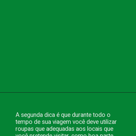
Opening
https://www.blog.nacionalinn.com.br/foz-do-iguacu-brasil-por-que-visitar-este-paraiso/
A segunda dica é que durante todo o
tempo de sua viagem você deve utilizar
roupas que adequadas aos locais que
você pretende visitar, como boa parte