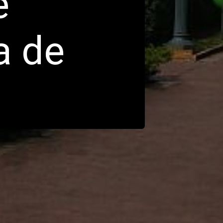
e
a de