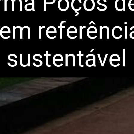
orma Poços d
em referênci
 sustentável