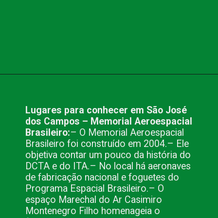
Opening
https://www.blog.nacionalinn.com.br/lugares-para-conhecer-em-sao-jose-dos-campos-sp/
Lugares para conhecer em São José 
dos Campos – Memorial Aeroespacial 
Brasileiro:
– O Memorial Aeroespacial 
Brasileiro foi construído em 2004.
– Ele 
objetiva contar um pouco da história do 
DCTA e do ITA.
– No local há aeronaves 
de fabricação nacional e foguetes do 
Programa Espacial Brasileiro.
– O 
espaço Marechal do Ar Casimiro 
Montenegro Filho homenageia o 