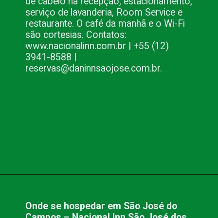
de cabelo na recepção, estacionamento, 
serviço de lavanderia, Room Service e 
restaurante. O café da manhã e o Wi-Fi 
são cortesias. Contatos: 
www.nacionalinn.com.br | +55 (12) 
3941-8588 | 
reservas@daninnsaojose.com.br.
Opening
https://www.blog.nacionalinn.com.br/lugares-para-conhecer-em-sao-jose-dos-campos-sp/
Onde se hospedar em São José do 
Campos – Nacional Inn São José dos 