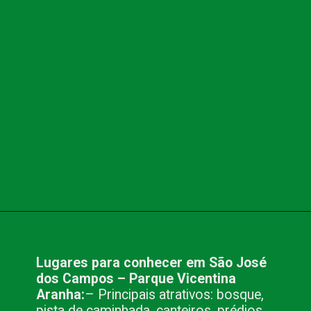
Opening
https://www.blog.nacionalinn.com.br/lugares-para-conhecer-em-sao-jose-dos-campos-sp/
Lugares para conhecer em São José 
dos Campos – Parque Vicentina 
Aranha:
– Principais atrativos: bosque, 
pista de caminhada, canteiros, prédios, 