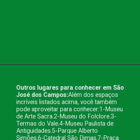
Opening
https://www.blog.nacionalinn.com.br/lugares-para-conhecer-em-sao-jose-dos-campos-sp/
Outros lugares para conhecer em São 
José dos Campos:
Além dos espaços 
incríveis listados acima, você também 
pode aproveitar para conhecer:
1-Museu 
de Arte Sacra.
2-Museu do Folclore.
3-
Termas do Vale.
4-Museu Paulista de 
Antiguidades.
5-Parque Alberto 
Simões.
6-Catedral São Dimas.
7-Praça 