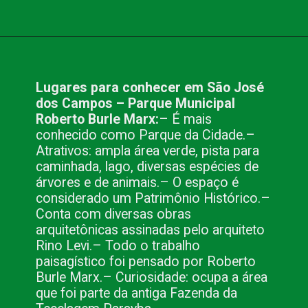
Opening
https://www.blog.nacionalinn.com.br/lugares-para-conhecer-em-sao-jose-dos-campos-sp/
Lugares para conhecer em São José 
dos Campos – Parque Municipal 
Roberto Burle Marx:
– É mais 
conhecido como Parque da Cidade.
– 
Atrativos: ampla área verde, pista para 
caminhada, lago, diversas espécies de 
árvores e de animais.
– O espaço é 
considerado um Patrimônio Histórico.
– 
Conta com diversas obras 
arquitetônicas assinadas pelo arquiteto 
Rino Levi.
– Todo o trabalho 
paisagístico foi pensado por Roberto 
Burle Marx.
– Curiosidade: ocupa a área 
que foi parte da antiga Fazenda da 