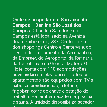
Opening
https://www.blog.nacionalinn.com.br/lugares-para-conhecer-em-sao-jose-dos-campos-sp/
Onde se hospedar em São José do 
Campos – Dan Inn São José dos 
Campos:
O Dan Inn São José dos 
Campos está localizado na Avenida 
João Guilhermino, 287, Centro: perto 
dos shoppings Centro e Centervale, do 
Centro de Treinamento da Aeronáutica, 
da Embraer, do Aeroporto, da Refinaria 
da Petrobrás e da General Motors. O 
Hotel conta com 110 acomodações, 
nove andares e elevadores. Todos os 
apartamentos são equipados com TV a 
cabo, ar-condicionado, telefone, 
frigobar, cofre de chave e estação de 
trabalho. Há também academia, piscina 
e sauna. A unidade disponibiliza secador 