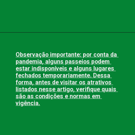
Opening
https://www.blog.nacionalinn.com.br/lugares-para-conhecer-em-sao-jose-dos-campos-sp/
Observação importante: por conta da 
pandemia, alguns passeios podem 
estar indisponíveis e alguns lugares 
fechados temporariamente. Dessa 
forma, antes de visitar os atrativos 
listados nesse artigo, verifique quais 
são as condições e normas em 
vigência.