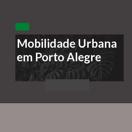
Mobilidade Urbana
em Porto Alegre