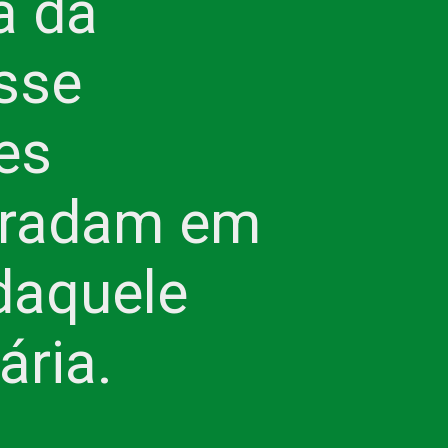
 da 
sse 
s 
radam em 
daquele 
ária.