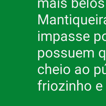
mais belos 
Mantiqueira
impasse po
possuem q
cheio ao pú
friozinho e