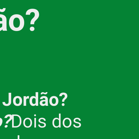
ão?
 Jordão?
o?
Dois dos 