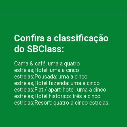
Opening
https://www.blog.nacionalinn.com.br/o-que-e-resort-conheca-os-all-inclusive-de-pocos-de-caldas/
Confira a classificação 
do SBClass:
Cama & café: uma a quatro 
estrelas;
Hotel: uma a cinco 
estrelas;
Pousada: uma a cinco 
estrelas,
Hotel fazenda: uma a cinco 
estrelas;
Flat / apart-hotel: uma a cinco 
estrelas;
Hotel histórico: três a cinco 
estrelas;
Resort: quatro a cinco estrelas.