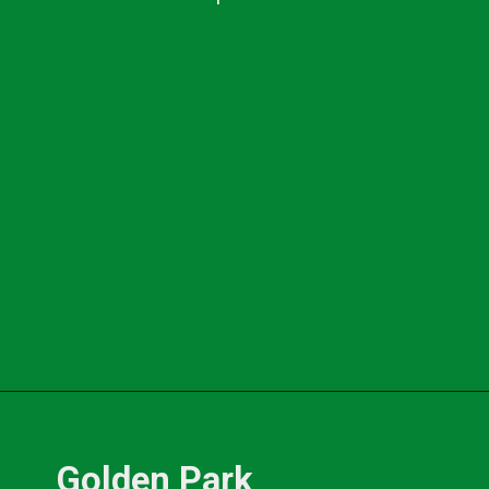
Opening
https://www.blog.nacionalinn.com.br/o-que-e-resort-conheca-os-all-inclusive-de-pocos-de-caldas/
Golden Park