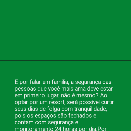
Opening
https://www.blog.nacionalinn.com.br/o-que-e-resort-conheca-os-all-inclusive-de-pocos-de-caldas/
E por falar em família, a segurança das 
pessoas que você mais ama deve estar 
em primeiro lugar, não é mesmo? Ao 
optar por um resort, será possível curtir 
seus dias de folga com tranquilidade, 
pois os espaços são fechados e 
contam com segurança e 
monitoramento 24 horas por dia.
Por 