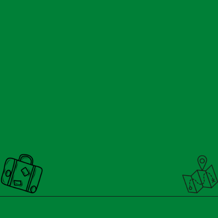
Opening
https://nacionalinnviagens.com.br/o-que-fazer-em-foz-do-iguacu-no-domingo-12-sugestoes/