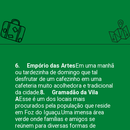
Opening
https://nacionalinnviagens.com.br/o-que-fazer-em-foz-do-iguacu-no-domingo-12-sugestoes/
6. Empório das Artes
Em uma manhã
ou tardezinha de domingo que tal
desfrutar de um cafezinho em uma
cafeteria muito acolhedora e tradicional
da cidade.
8. Gramadão da Vila
A
Esse é um dos locais mais
procurados pela população que reside
em Foz do Iguaçu.
Uma imensa área
verde onde famílias e amigos se
reúnem para diversas formas de