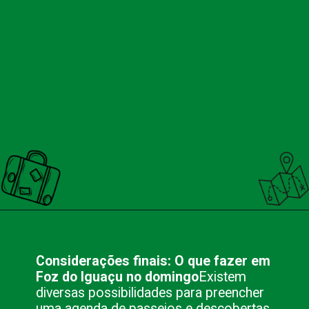
Opening
https://nacionalinnviagens.com.br/o-que-fazer-em-foz-do-iguacu-no-domingo-12-sugestoes/
Considerações finais: O que fazer em
Foz do Iguaçu no domingo
Existem
diversas possibilidades para preencher
uma agenda de passeios e descobertas