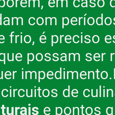
, porém, em caso d
dam com período
 frio, é preciso 
 que possam ser 
uer impedimento.
circuitos de culin
turais
e pontos q