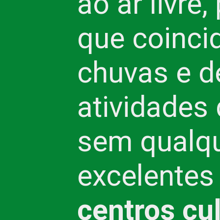
ao ar livre
que coinci
chuvas e de
atividades
sem qualq
excelentes 
centros cul