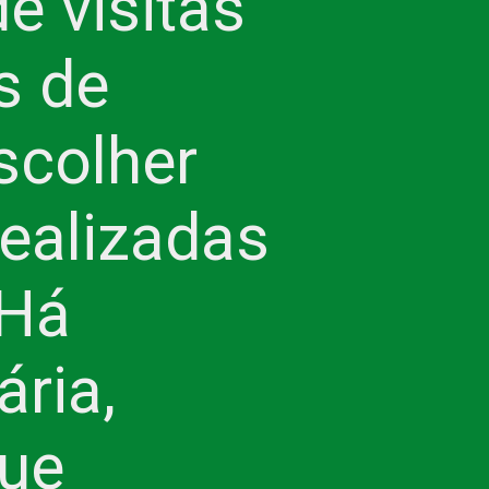
e visitas
s de
escolher
realizadas
Há
ária,
ue