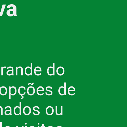
va
Grande do
 opções de
hados ou