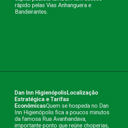
rápido pelas Vias Anhanguera e
Bandeirantes.
Opening
https://www.blog.nacionalinn.com.br/o-que-voce-precisa-para-fazer-seu-evento-em-sao-paulo/
Dan Inn Higienópolis
Localização
Estratégica e Tarifas
Econômicas
Quem se hospeda no Dan
Inn Higienópolis fica a poucos minutos
da famosa Rua Avanhandava,
importante ponto que reúne choperias,