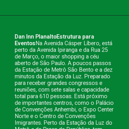
Opening
https://www.blog.nacionalinn.com.br/o-que-voce-precisa-para-fazer-seu-evento-em-sao-paulo/
Dan Inn Planalto
Estrutura para
Eventos
Na Avenida Cásper Líbero, está
perto da Avenida Ipiranga e da Rua 25
de Março, o maior shopping a céu
aberto de São Paulo. A poucos passos
da Estação de Metrô São Bento e a dez
minutos da Estação da Luz. Preparado
para receber grandes congressos e
reuniões, com sete salas e capacidade
total para 610 pessoas. Está próximo
de importantes centros, como o Palácio
de Convenções Anhembi, o Expo Center
Norte e o Centro de Convenções
Imigrantes. Perto da Estação da Luz do