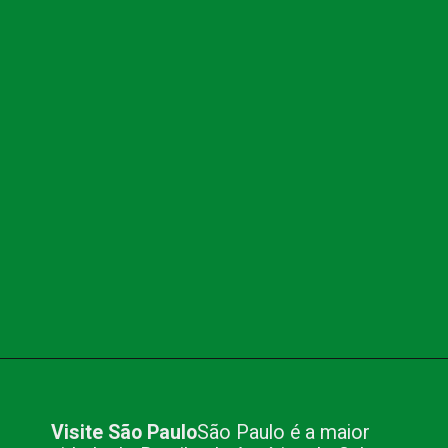
Opening
https://www.blog.nacionalinn.com.br/o-que-voce-precisa-para-fazer-seu-evento-em-sao-paulo/
Visite São Paulo
São Paulo é a maior