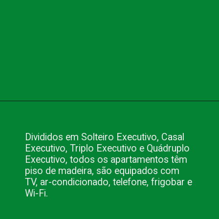
Opening
https://www.blog.nacionalinn.com.br/o-que-voce-precisa-para-fazer-seu-evento-em-sao-paulo/
Divididos em Solteiro Executivo, Casal
Executivo, Triplo Executivo e Quádruplo
Executivo, todos os apartamentos têm
piso de madeira, são equipados com
TV, ar-condicionado, telefone, frigobar e
Wi-Fi.