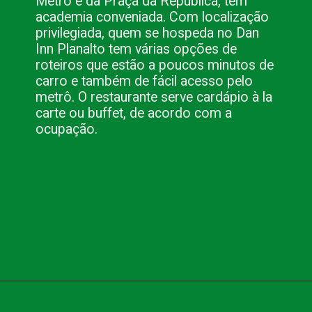
Metrô e da Praça da República, tem
academia conveniada. Com localização
privilegiada, quem se hospeda no Dan
Inn Planalto tem várias opções de
roteiros que estão a poucos minutos de
carro e também de fácil acesso pelo
metrô. O restaurante serve cardápio à la
carte ou buffet, de acordo com a
ocupação.
Opening
https://www.blog.nacionalinn.com.br/o-que-voce-precisa-para-fazer-seu-evento-em-sao-paulo/