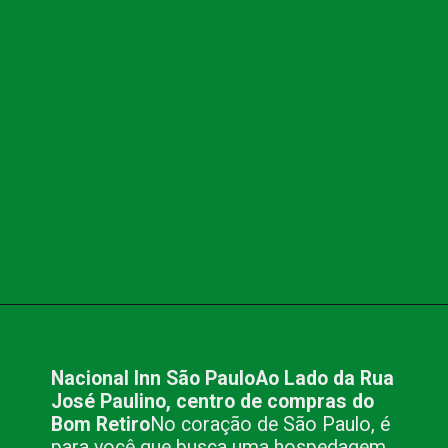
Opening
https://www.blog.nacionalinn.com.br/o-que-voce-precisa-para-fazer-seu-evento-em-sao-paulo/
Nacional Inn São Paulo
Ao Lado da Rua
José Paulino, centro de compras do
Bom Retiro
No coração de São Paulo, é
para você que busca uma hospedagem