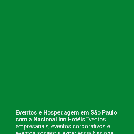
Opening
https://www.blog.nacionalinn.com.br/o-que-voce-precisa-para-fazer-seu-evento-em-sao-paulo/
Eventos e Hospedagem em São Paulo
com a Nacional Inn Hotéis
Eventos
empresariais, eventos corporativos e
eventos sociais: a experiência Nacional