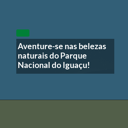
Aventure-se nas belezas
naturais do Parque
Nacional do Iguaçu!