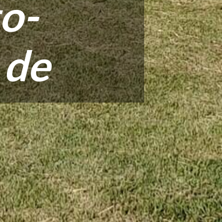
o-
 de