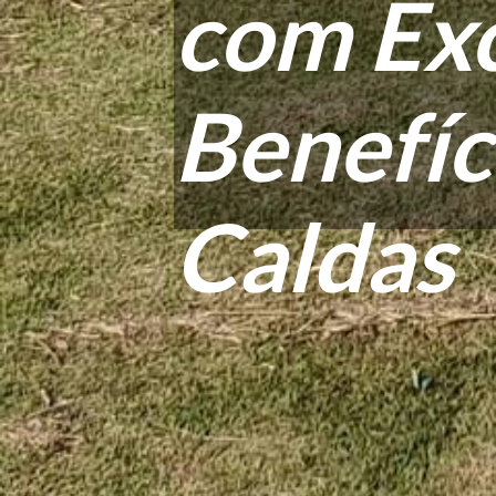
com Exc
Benefíc
Caldas