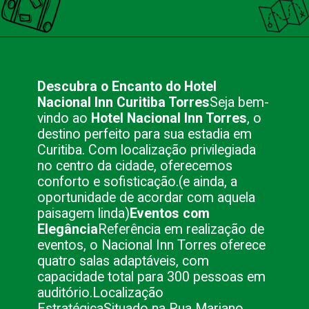
Opening
https://nacionalinnviagens.com.br/opera-de-arame-em-curitiba-um-simbolo-da-cultura-e-da-natureza/
Descubra o Encanto do Hotel
Nacional Inn Curitiba Torres
Seja bem-
vindo ao
Hotel Nacional Inn Torres
, o
destino perfeito para sua estadia em
Curitiba. Com localização privilegiada
no centro da cidade, oferecemos
conforto e sofisticação.(e ainda, a
oportunidade de acordar com aquela
paisagem linda)
Eventos com
Elegância
Referência em realização de
eventos, o Nacional Inn Torres oferece
quatro salas adaptáveis, com
capacidade total para 300 pessoas em
auditório.
Localização
Estratégica
Situado na Rua Mariano