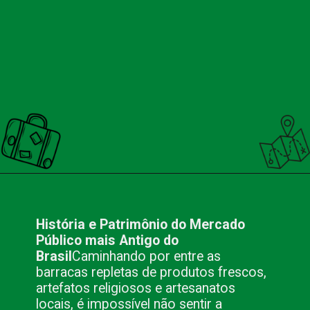
Opening
https://nacionalinnviagens.com.br/pitadas-de-historia-colheradas-de-cultura-o-mercado-publico-de-porto-alegre/
História e Patrimônio do Mercado
Público mais Antigo do
Brasil
Caminhando por entre as
barracas repletas de produtos frescos,
artefatos religiosos e artesanatos
locais, é impossível não sentir a