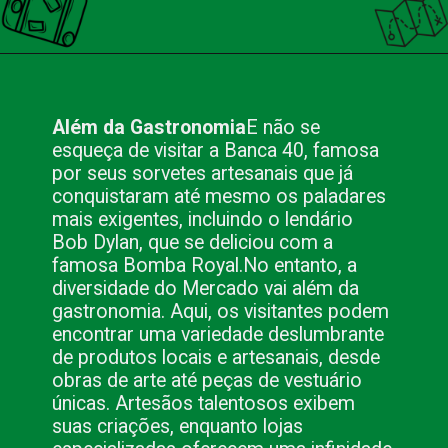
Opening
https://nacionalinnviagens.com.br/pitadas-de-historia-colheradas-de-cultura-o-mercado-publico-de-porto-alegre/
Além da Gastronomia
E não se
esqueça de visitar a Banca 40, famosa
por seus sorvetes artesanais que já
conquistaram até mesmo os paladares
mais exigentes, incluindo o lendário
Bob Dylan, que se deliciou com a
famosa Bomba Royal.
No entanto, a
diversidade do Mercado vai além da
gastronomia. Aqui, os visitantes podem
encontrar uma variedade deslumbrante
de produtos locais e artesanais, desde
obras de arte até peças de vestuário
únicas.
Artesãos talentosos exibem
suas criações, enquanto lojas