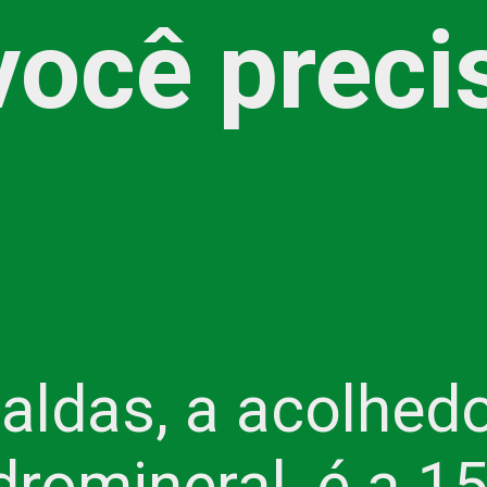
você precis
ldas, a acolhedo
dromineral, é a 15