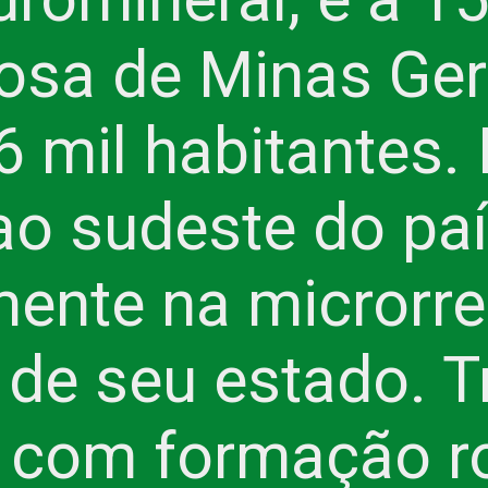
osa de Minas Gera
 mil habitantes. 
ao sudeste do paí
ente na microrreg
de seu estado. Tr
 com formação r