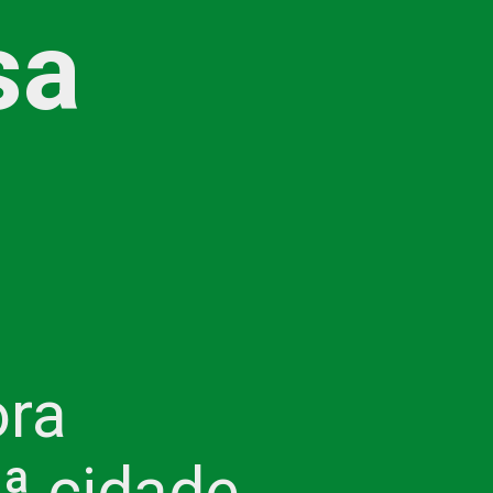
a 
ra 
ª cidade 