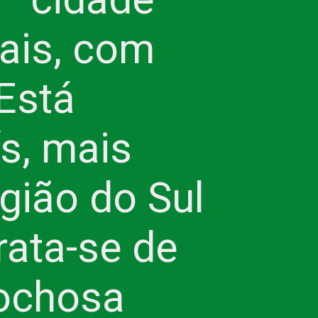
is, com 
Está 
s, mais 
ião do Sul 
ata-se de 
ochosa 