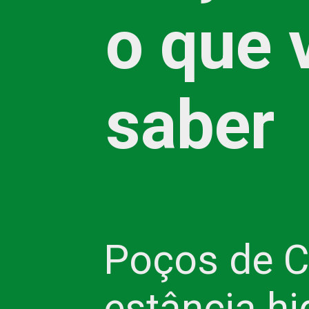
o que 
saber
Poços de Ca
estância hi