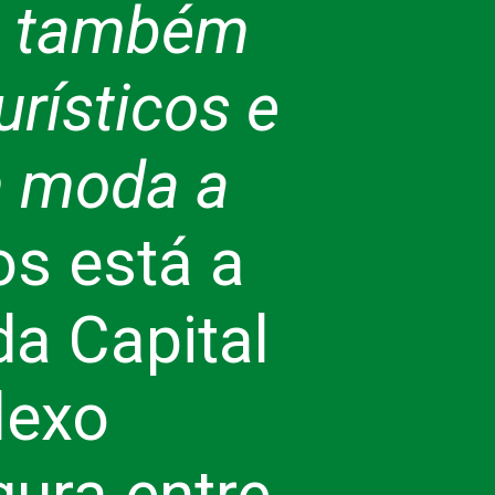
de também
urísticos e
m moda a
s está a
a Capital
lexo