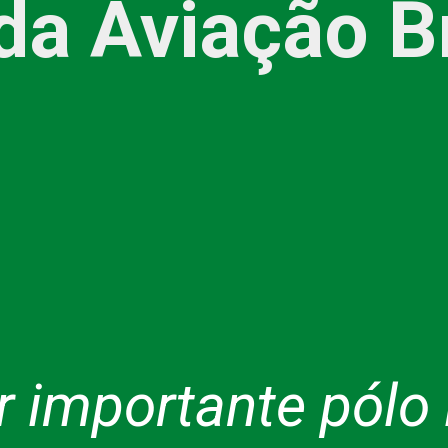
da Aviação Br
 importante pólo i