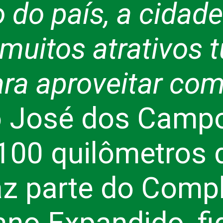
o do país, a cida
uitos atrativos t
para aproveitar co
 José dos Campo
00 quilômetros d
faz parte do Comp