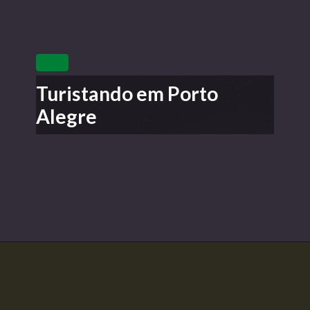
Turistando em Porto
Alegre