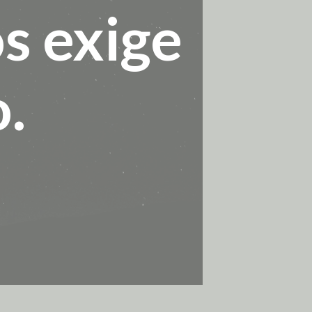
s exige
o.