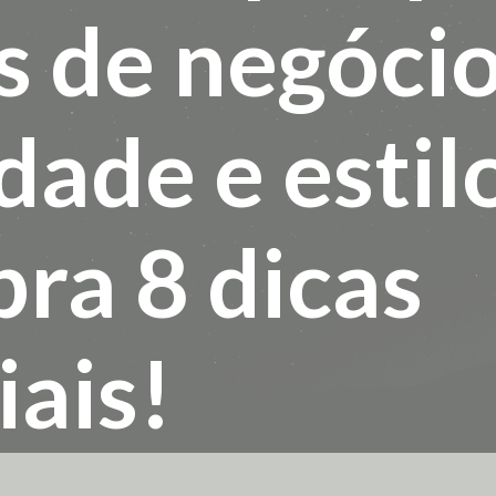
s de negócio
dade e estil
ra 8 dicas
iais!