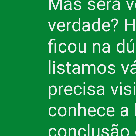
Mas será v
verdade? 
ficou na dú
listamos vá
precisa vis
conhece a l
conclusão 