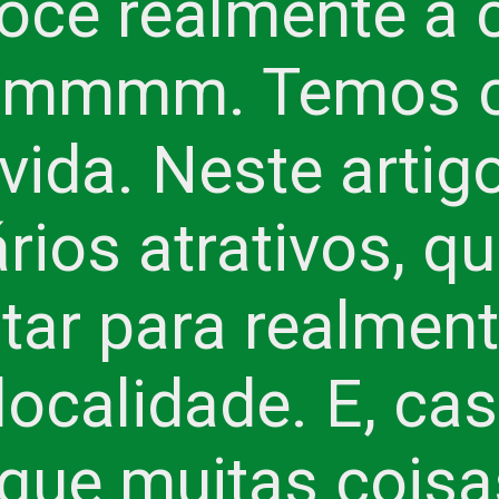
ocê realmente a 
Hmmmm. Temos ce
vida. Neste artigo
rios atrativos, qu
itar para realment
ocalidade. E, cas
que muitas coisas