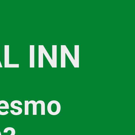
L INN
esmo 