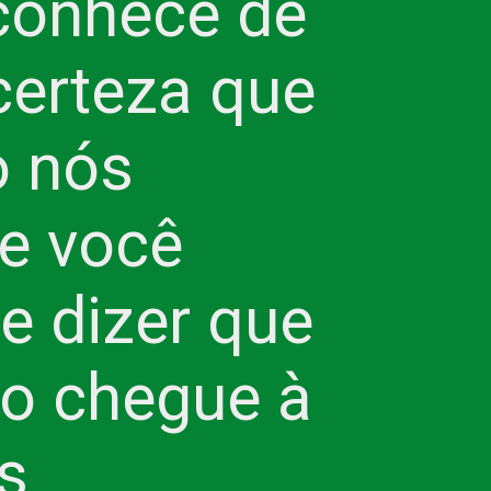
conhece de 
rteza que 
 nós 
e você 
e dizer que 
o chegue à 
 