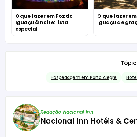
O que fazer em Foz do
O que fazer em
Iguaçu à noite: lista
Iguaçu de gra
especial
Tópic
Hospedagem em Porto Alegre
Hote
Redação Nacional Inn
Nacional Inn Hotéis & Ce