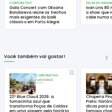
CORPORATIVO
DICAS DE VIAGE
Gala Concert com Oksana
Ivan Lins 80
Bondareva reúne os trechos
o show que r
mais exigentes do balé
cabe numa c
clássico em Porto Alegre
Você também vai gostar!
CORPORATIVO
há
9 HORAS
22º Blue Cloud 2026: a
Choperia Pin
fumacinha azul que
Preto: histór
transforma Poços de Caldas
dicas para v
em uma viagem pela história
famosa chope