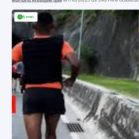
Mariana Albuquerque
em
10/06/25 às 3:49 PM
e atualiz
5 min.