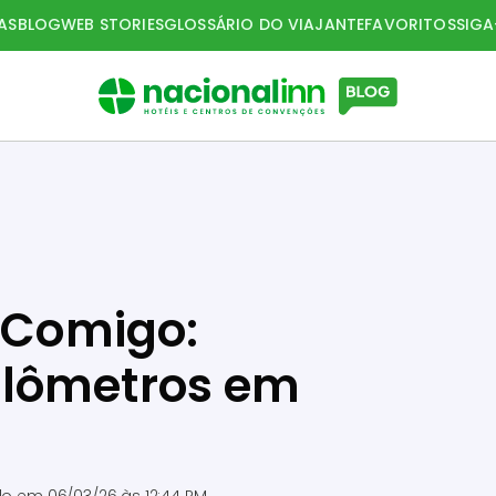
AS
BLOG
WEB STORIES
GLOSSÁRIO DO VIAJANTE
FAVORITOS
SIG
 Comigo:
ilômetros em