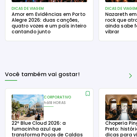
DICAS DE VIAGEM
DICAS DE VIAGE
Amor em Evidências em Porto
Nazareth em 
Alegre 2026: duas canções,
rock que at
quatro vozes e um país inteiro
ainda sabe 
cantando junto
vibrar
Você também vai gostar!
CORPORATIVO
há
18 HORAS
22º Blue Cloud 2026: a
Choperia Pin
fumacinha azul que
Preto: histór
transforma Poços de Caldas
dicas para v