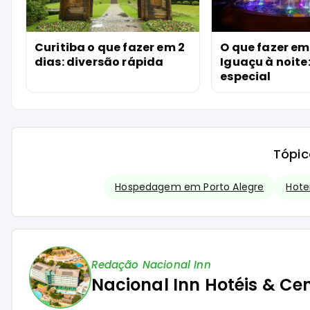
Curitiba o que fazer em 2
O que fazer em
dias: diversão rápida
Iguaçu à noite:
especial
Tópic
Hospedagem em Porto Alegre
Hote
Redação Nacional Inn
Nacional Inn Hotéis & Ce