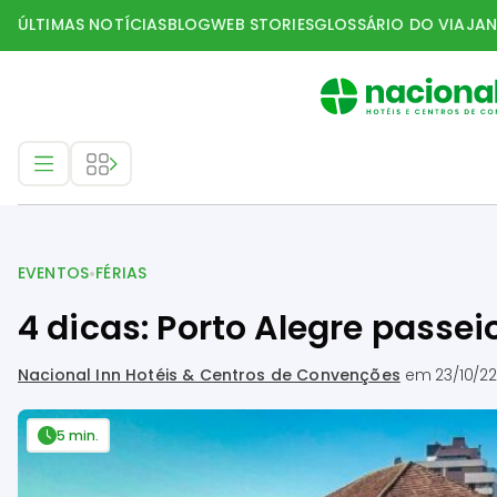
ÚLTIMAS NOTÍCIAS
BLOG
WEB STORIES
GLOSSÁRIO DO VIAJAN
Eventos
•
EVENTOS
FÉRIAS
4 dicas: Porto Alegre passei
Nacional Inn Hotéis & Centros de Convenções
em
23/10/22
5 min.