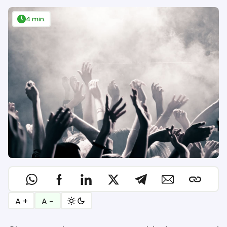
4 min.
A +
A −