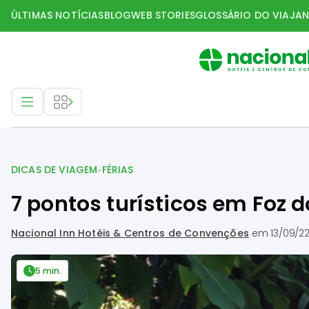
ÚLTIMAS NOTÍCIAS
BLOG
WEB STORIES
GLOSSÁRIO DO VIAJAN
Dicas de Viagem
•
DICAS DE VIAGEM
FÉRIAS
7 pontos turísticos em Foz 
Nacional Inn Hotéis & Centros de Convenções
em
13/09/22
5 min.