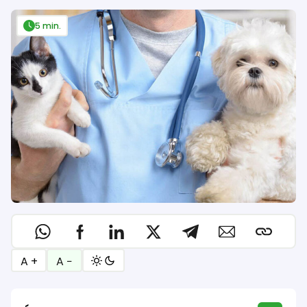
5 min.
A +
A −