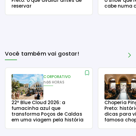
Preto: o que avaliar antes de
o show que r
reservar
cabe numa c
Você também vai gostar!
CORPORATIVO
há
6 HORAS
22º Blue Cloud 2026: a
Choperia Pin
fumacinha azul que
Preto: histór
transforma Poços de Caldas
dicas para v
em uma viagem pela história
famosa chope