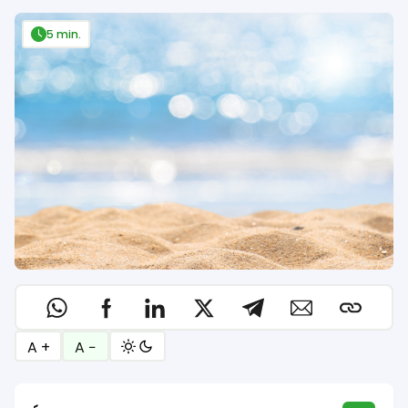
5 min.
A +
A −