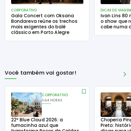
CORPORATIVO
DICAS DE VIAGE
Gala Concert com Oksana
Ivan Lins 80
Bondareva reúne os trechos
o show que r
mais exigentes do balé
cabe numa c
clássico em Porto Alegre
Você também vai gostar!
CORPORATIVO
há
4 HORAS
22º Blue Cloud 2026: a
Choperia Pin
fumacinha azul que
Preto: histór
transforma Poços de Caldas
dicas para v