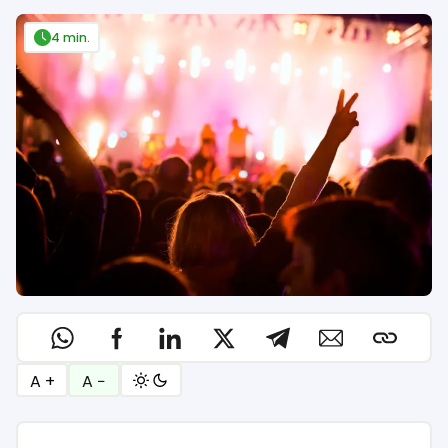
4 min.
A +
A −