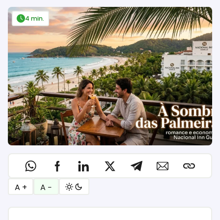
4 min.
A +
A −