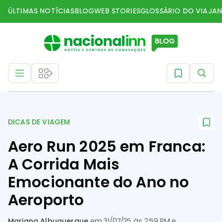
ÚLTIMAS NOTÍCIAS
BLOG
WEB STORIES
GLOSSÁRIO DO VIAJAN
Dicas de Viagem
DICAS DE VIAGEM
Aero Run 2025 em Franca:
A Corrida Mais
Emocionante do Ano no
Aeroporto
Mariana Albuquerque
em
31/07/25 às 2:59 PM
e