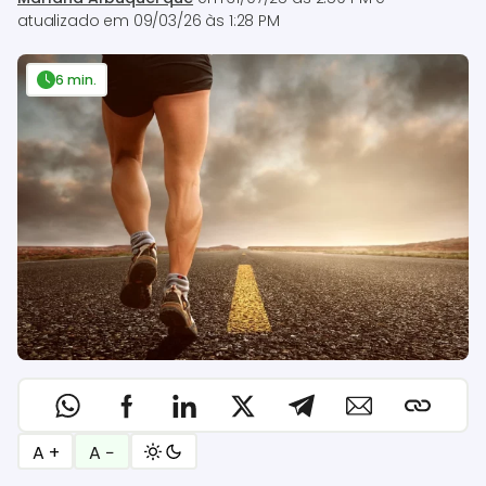
atualizado em
09/03/26 às 1:28 PM
6 min.
A +
A −