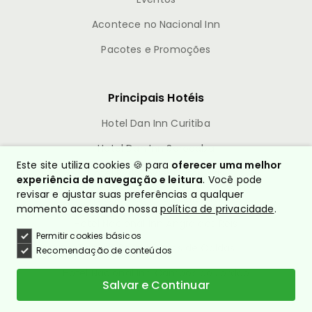
Acontece no Nacional Inn
Pacotes e Promoções
Principais Hotéis
Hotel Dan Inn Curitiba
Hotel Dan Inn Sorocaba
Este site utiliza cookies 🍪 para
oferecer uma melhor
Hotel Park Tower Campinas
experiência de navegação e leitura
. Você pode
revisar e ajustar suas preferências a qualquer
Hotel Golden Park Salvador
momento acessando nossa
política de privacidade
.
Hotel Nacional Inn Angra dos Reis
Permitir cookies básicos
Termas Resort Poços de Caldas
Recomendação de conteúdos
Hotel Nacional Inn Campos do Jordão
Salvar e Continuar