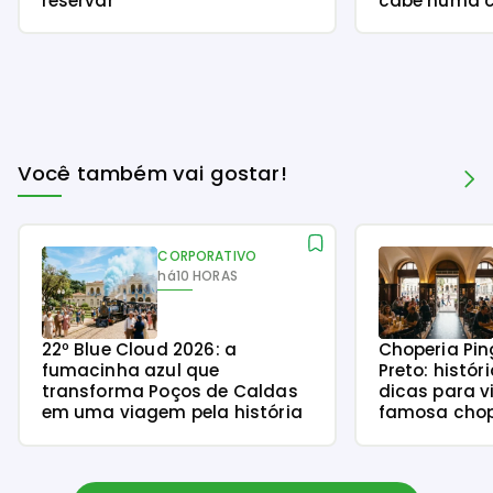
reservar
cabe numa c
Você também vai gostar!
CORPORATIVO
há
10 HORAS
22º Blue Cloud 2026: a
Choperia Pin
fumacinha azul que
Preto: histór
transforma Poços de Caldas
dicas para v
em uma viagem pela história
famosa chope