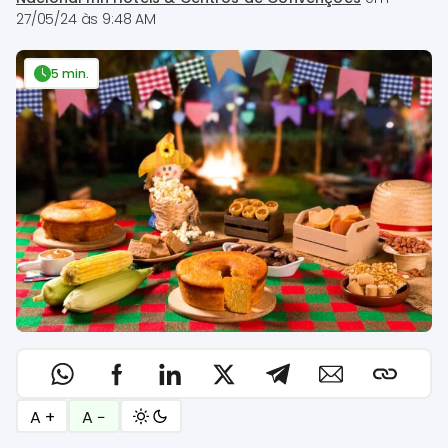
27/05/24 às 9:48 AM
5 min.
A +
A −