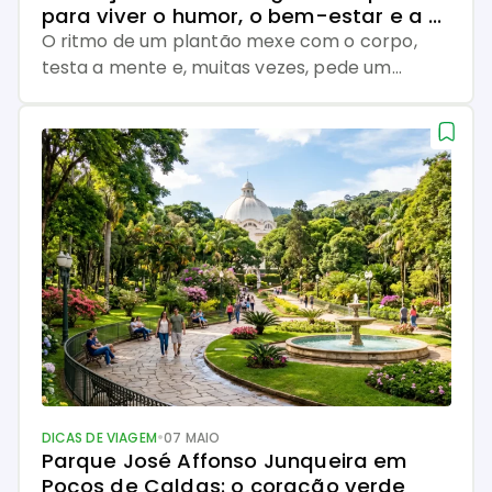
para viver o humor, o bem-estar e a 
hospitalidade mineira em 2026
O ritmo de um plantão mexe com o corpo,
testa a mente e, muitas vezes, pede um
respiro urgente. É exatamente nesse ponto
de virada que o Stand Up Antes e Depois do
Plantão em Poços de Caldas ganha força:
transformar a rotina intensa da saúde em riso,
encontro e experiência de viagem. Em 2026,
[…]
•
DICAS DE VIAGEM
07 MAIO
Parque José Affonso Junqueira em 
Poços de Caldas: o coração verde 