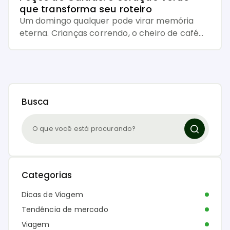
que transforma seu roteiro
Um domingo qualquer pode virar memória
eterna. Crianças correndo, o cheiro de café
no ar, risadas ecoando entre árvores antigas…
e aquela sensação boa de tempo bem vivido.
Agora imagine esse cenário em uma das
cidades mais charmosas de Minas Gerais. É
exatamente isso que acontece ao conhecer o
Busca
Parque José Affonso Junqueira, um verdadeiro
[…]
Categorias
Dicas de Viagem
Tendência de mercado
Viagem