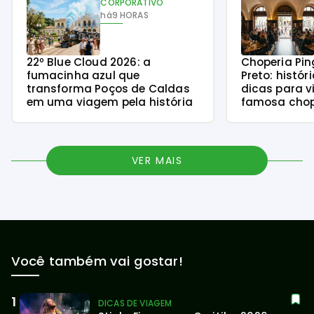
CORPORATIVO
há
9 HORAS
22º Blue Cloud 2026: a
Choperia Pin
fumacinha azul que
Preto: histór
transforma Poços de Caldas
dicas para v
em uma viagem pela história
famosa chope
VER MAIS
Você também vai gostar!
DICAS DE VIAGEM