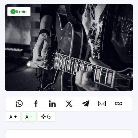
5 min.
A +
A −